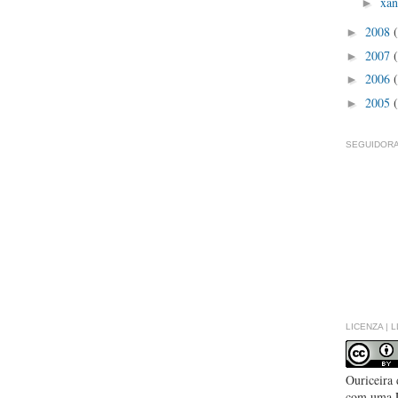
xan
►
2008
►
2007
►
2006
►
2005
►
SEGUIDORA
LICENZA | 
Ouriceira
com uma 