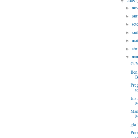
2009
▼
no
►
out
►
set
►
xu
►
ma
►
abr
►
ma
▼
G-2
Bena
B
Preg
t
Els 
M
Man
M
gla 
Porr
p