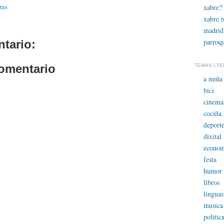
xabre?
dras
xabre 
madrid
parroqu
tario:
comentario
TEMAS | T
a miña 
bici
cinema
cociña
deporte
dixital
econom
festa
humor
libros
linguas
musica
politic