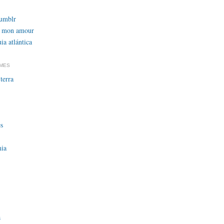
tumblr
 mon amour
ia atlántica
EMES
terra
s
ia
a