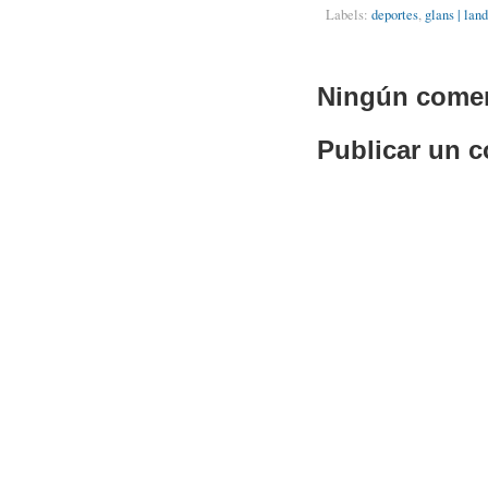
Labels:
deportes
,
glans | lan
Ningún comen
Publicar un 