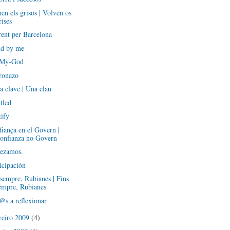
en els grisos | Volven os
rises
ent per Barcelona
nd by me
My-God
ronazo
 clave | Una clau
tled
ify
iança en el Govern |
onfianza no Govern
ezamos.
icipación
sempre, Rubianes | Fins
empre, Rubianes
@s a reflexionar
reiro 2009
(4)