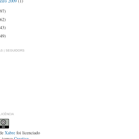
eiro 2009
(1)
(97)
(62)
(43)
(49)
S | SEGUIDORS
LLICÈNCIA
de
Xabre
foi licenciado
Licença
Creative