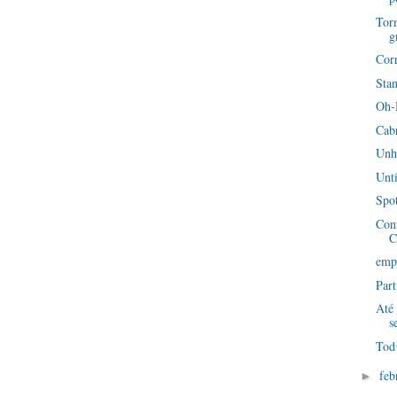
Torn
g
Corr
Sta
Oh-
Cab
Unha
Unti
Spot
Conf
C
emp
Part
Até 
s
Tod
feb
►