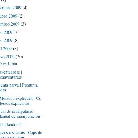
(57)
vembro 2009
(4)
ubro 2009
(2)
embro 2009
(3)
ño 2009
(7)
io 2009
(8)
il 2009
(8)
rzo 2009
(20)
0 vs Libia
venturadas |
enaventurats
unta parva | Pregunta
onta
Mossos s'expliquen | Os
ossos explícanse
ual de manipulació |
anual de manipulación
11 | landra 11
azos e sucesos | Cops de
orra i succesos