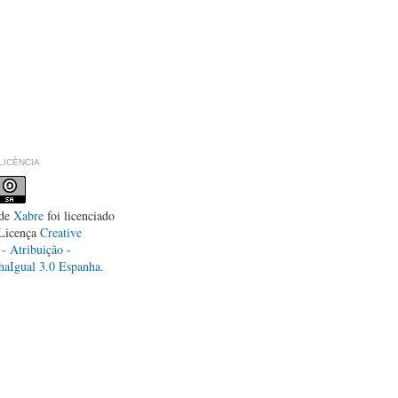
LLICÈNCIA
de
Xabre
foi licenciado
Licença
Creative
 Atribuição -
haIgual 3.0 Espanha
.