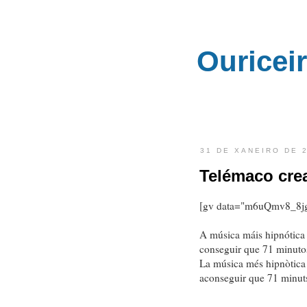
Ouricei
31 DE XANEIRO DE 
Telémaco cre
[gv data="m6uQmv8_8jg"
A música máis hipnótica
conseguir que 71 minuto
La música més hipnòtica 
aconseguir que 71 minuts