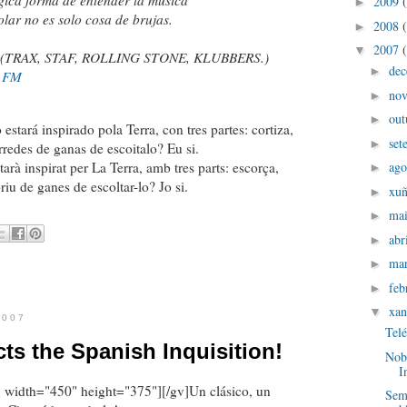
gica forma de entender la música
2009
►
lar no es solo cosa de brujas.
2008
►
2007
▼
s (TRAX, STAF, ROLLING STONE, KLUBBERS.)
de
►
 FM
no
►
out
►
 estará inspirado pola Terra, con tres partes: cortiza,
set
►
edes de ganas de escoitalo? Eu si.
starà inspirat per La Terra, amb tres parts: escorça,
ago
►
riu de ganes de escoltar-lo? Jo si.
xu
►
ma
►
abr
►
ma
►
feb
►
xan
▼
2007
Tel
s the Spanish Inquisition!
Nob
I
width="450" height="375"][/gv]Un clásico, un
Sem