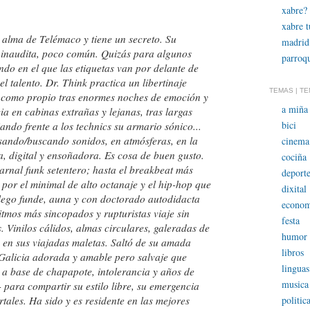
xabre?
xabre 
 alma de Telémaco y tiene un secreto. Su
madrid
s inaudita, poco común. Quizás para algunos
parroqu
ndo en el que las etiquetas van por delante de
l talento. Dr. Think practica un libertinaje
TEMAS | T
 como propio tras enormes noches de emoción y
a miña 
a en cabinas extrañas y lejanas, tras largas
bici
do frente a los technics su armario sónico...
sando/buscando sonidos, en atmósferas, en la
cinema
, digital y ensoñadora. Es cosa de buen gusto.
cociña
arnal funk setentero; hasta el breakbeat más
deporte
por el minimal de alto octanaje y el hip-hop que
dixital
llego funde, auna y con doctorado autodidacta
econom
itmos más sincopados y rupturistas viaje sin
festa
s. Vinilos cálidos, almas circulares, galeradas de
humor
en sus viajadas maletas. Saltó de su amada
libros
 Galicia adorada y amable pero salvaje que
linguas
s a base de chapapote, intolerancia y años de
musica
- para compartir su estilo libre, su emergencia
politic
tales. Ha sido y es residente en las mejores