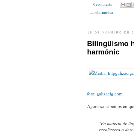
0 comments
Labels:
musica
18 DE XANEIRO DE 
Bilingüismo 
harmónic
foto: galizacig.com
Agora xa sabemos en que
"En materia de li
recoñecera o derei