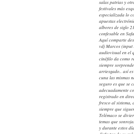
salas patrias y ot
festivales más exqu
especializada lo c
apuestas electrón
albores de siglo 2
confesable en Safa
Aquí comparte desv
vdj Marcos (input 
audiovisual en el q
cinéfilo da como r
siempre sorprenden
arriesgado.. así e
cuna las mismas n
seguro es que se c
adecuadamente con
registrado en dire
fresco al sistema,
siempre que sigue
Telémaco se divie
temas que sonroja
y durante estos dí