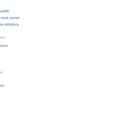
tumblr
 mon amour
ia atlántica
EMES
terra
s
ia
a