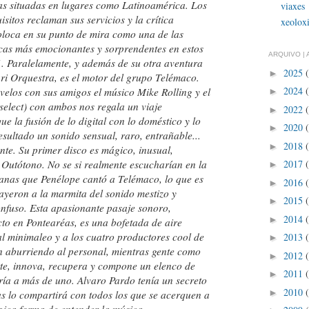
ras situadas en lugares como Latinoamérica. Los
viaxes
isitos reclaman sus servicios y la crítica
xeolox
oloca en su punto de mira como una de las
icas más emocionantes y sorprendentes en estos
ARQUIVO | 
1. Paralelamente, y además de su otra aventura
2025
►
ri Orquestra, es el motor del grupo Telémaco.
2024
elos con sus amigos el músico Mike Rolling y el
►
select) con ambos nos regala un viaje
2022
►
ue la fusión de lo digital con lo doméstico y lo
2020
►
esultado un sonido sensual, raro, entrañable...
2018
►
te. Su primer disco es mágico, inusual,
2017
s Outótono. No se si realmente escucharían en la
►
anas que Penélope cantó a Telémaco, lo que es
2016
►
ayeron a la marmita del sonido mestizo y
2015
►
fuso. Esta apasionante pasaje sonoro,
2014
►
cto en Pontearéas, es una bofetada de aire
 al minimaleo y a los cuatro productores cool de
2013
►
n aburriendo al personal, mientras gente como
2012
►
rte, innova, recupera y compone un elenco de
2011
►
ría a más de uno. Alvaro Pardo tenía un secreto
2010
►
as lo compartirá con todos los que se acerquen a