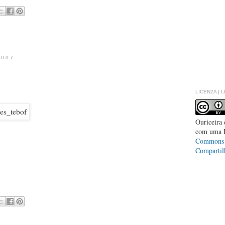
2007
LICENZA | 
Ouriceira
com uma 
Commons -
Compartil