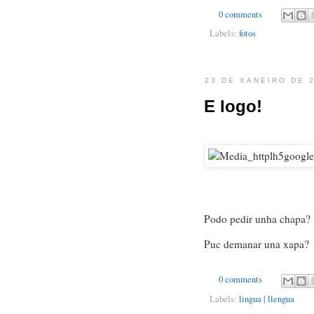
0 comments
Labels:
fotos
23 DE XANEIRO DE 
E logo!
Podo pedir unha chapa?
Puc demanar una xapa?
0 comments
Labels:
lingua | llengua