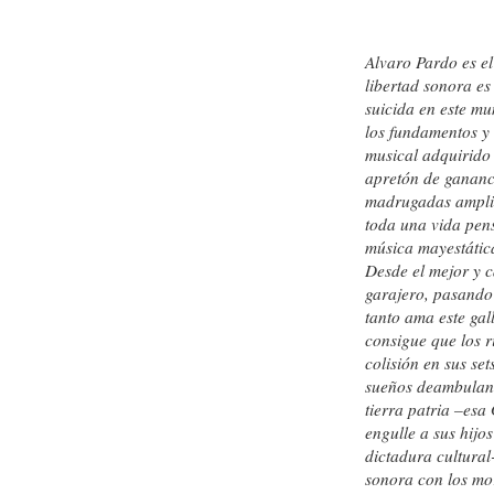
Alvaro Pardo es el
libertad sonora e
suicida en este mu
los fundamentos y e
musical adquirido
apretón de gananci
madrugadas amplian
toda una vida pen
música mayestática
Desde el mejor y c
garajero, pasando 
tanto ama este ga
consigue que los r
colisión en sus set
sueños deambulan 
tierra patria –esa
engulle a sus hijo
dictadura cultural
sonora con los mor