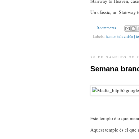
Stairway to Heaven, ca
Un clàssic, un Stairway 
0 comments
Labels:
humor
,
televisión | t
28 DE XANEIRO DE 
Semana branc
Este templo é o que men
Aquest temple és el que