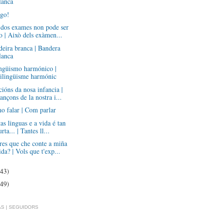
lanca
ogo!
 dos exames non pode ser
o | Això dels exàmen...
eira branca | Bandera
lanca
ingüismo harmónico |
ilingüisme harmónic
ións da nosa infancia |
ançons de la nostra i...
o falar | Com parlar
as linguas e a vida é tan
urta... | Tantes ll...
es que che conte a miña
ida? | Vols que t'exp...
(43)
(49)
S | SEGUIDORS