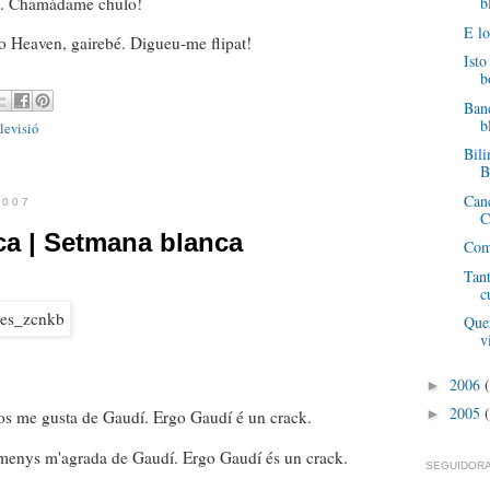
se. Chamádame chulo!
b
E l
to Heaven, gairebé. Digueu-me flipat!
Isto
b
Band
b
elevisió
Bil
B
Canc
2007
C
a | Setmana blanca
Com
Tant
c
Quer
v
2006
►
2005
►
os me gusta de Gaudí. Ergo Gaudí é un crack.
 menys m'agrada de Gaudí. Ergo Gaudí és un crack.
SEGUIDORA