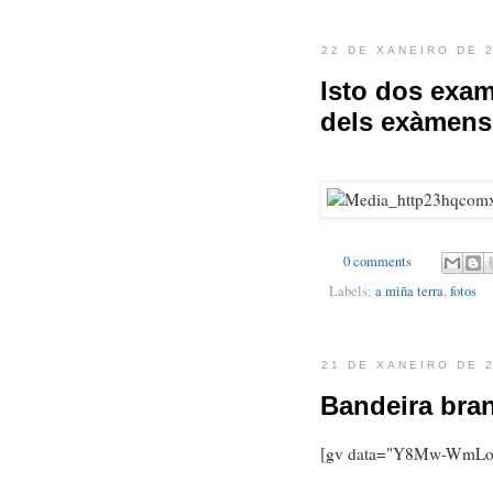
22 DE XANEIRO DE 
Isto dos exam
dels exàmens
0 comments
Labels:
a miña terra
,
fotos
21 DE XANEIRO DE 
Bandeira bran
[gv data="Y8Mw-WmLou0