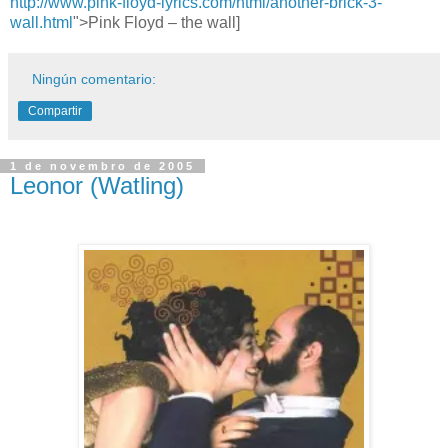
http://www.pink-floyd-lyrics.com/html/another-brick-3-
wall.html
">Pink Floyd – the wall]
Ningún comentario:
Compartir
1 de novembro de 2005
Leonor (Watling)