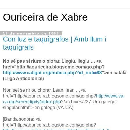
Ouriceira de Xabre
19 de novembro de 2005
Con luz e taquígrafos | Amb llum i
taquígrafs
No sé pas si riure o plorar. Llegiu, llegiu … <a
href="http://aouriceira.blogsome.com/go.php?
http://www.catigat.org/noticia.php?id_noti=88
">en català
(Lliga Anticolonial)
Non sei se rir ou chorar. Lean, lean …<a
href="http://aouriceira.blogsome.com/go.php?
http://www.va-
ca.org/serendipity/index.php
?/archives/227-Um-galego-
singular.html"> en galego (VA-CA)
[Banda sonora: <a
href="http://aouriceira.blogsome.com/go.php?