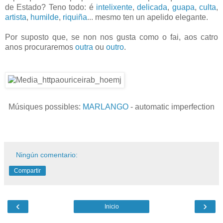
de Estado? Teno todo: é
intelixente
,
delicada
,
guapa
,
culta
,
artista
,
humilde
,
riquiña
... mesmo ten un apelido elegante.
Por suposto que, se non nos gusta como o fai, aos catro
anos procuraremos
outra
ou
outro
.
Músiques possibles:
MARLANGO
- automatic imperfection
Ningún comentario:
Compartir
‹
›
Inicio