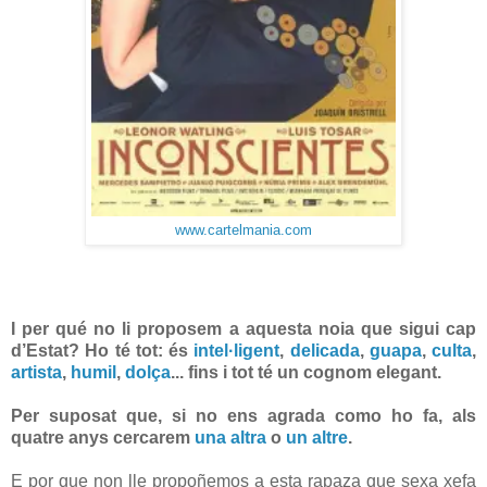
www.cartelmania.com
I per qué no li proposem a aquesta noia que sigui cap
d’Estat? Ho té tot: és
intel·ligent
,
delicada
,
guapa
,
culta
,
artista
,
humil
,
dolça
... fins i tot té un cognom elegant.
Per suposat que, si no ens agrada como ho fa, als
quatre anys cercarem
una altra
o
un altre
.
E por que non lle propoñemos a esta rapaza que sexa xefa