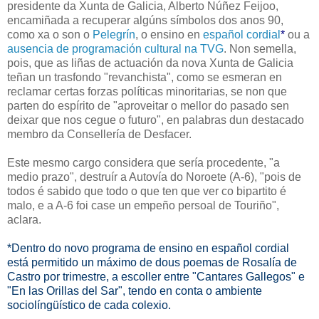
presidente da Xunta de Galicia, Alberto Núñez Feijoo,
encamiñada a recuperar algúns símbolos dos anos 90,
como xa o son o
Pelegrín
, o ensino en
español cordial
*
ou a
ausencia de programación cultural na TVG
. Non semella,
pois, que as liñas de actuación da nova Xunta de Galicia
teñan un trasfondo "revanchista", como se esmeran en
reclamar certas forzas políticas minoritarias, se non que
parten do espírito de "aproveitar o mellor do pasado sen
deixar que nos cegue o futuro", en palabras dun destacado
membro da Consellería de Desfacer.
Este mesmo cargo considera que sería procedente, "a
medio prazo", destruír a Autovía do Noroete (A-6), "pois de
todos é sabido que todo o que ten que ver co bipartito é
malo, e a A-6 foi case un empeño persoal de Touriño",
aclara.
*Dentro do novo programa de ensino en español cordial
está permitido un máximo de dous poemas de Rosalía de
Castro por trimestre, a escoller entre "Cantares Gallegos" e
"En las Orillas del Sar", tendo en conta o ambiente
sociolíngüístico de cada colexio.