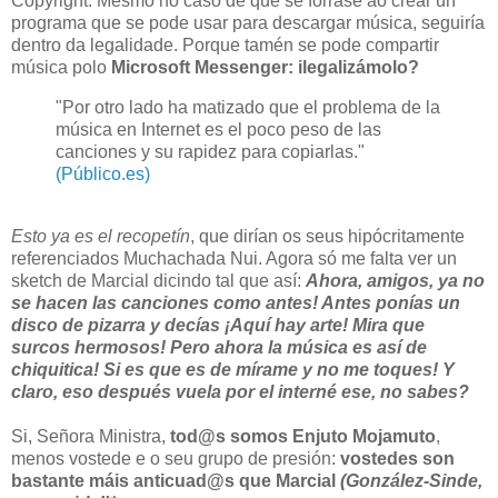
Copyright. Mesmo no caso de que se forrase ao crear un
programa que se pode usar para descargar música, seguiría
dentro da legalidade. Porque tamén se pode compartir
música polo
Microsoft Messenger: ilegalizámolo?
"Por otro lado ha matizado que el problema de la
música en Internet es el poco peso de las
canciones y su rapidez para copiarlas."
(Público.es)
Esto ya es el recopetín
, que dirían os seus hipócritamente
referenciados Muchachada Nui. Agora só me falta ver un
sketch de Marcial dicindo tal que así:
Ahora, amigos, ya no
se hacen las canciones como antes! Antes ponías un
disco de pizarra y decías ¡Aquí hay arte! Mira que
surcos hermosos! Pero ahora la música es así de
chiquitica! Si es que es de mírame y no me toques! Y
claro, eso después vuela por el interné ese, no sabes?
Si, Señora Ministra,
tod@s somos Enjuto Mojamuto
,
menos vostede e o seu grupo de presión:
vostedes son
bastante máis anticuad@s que Marcial
(González-Sinde,