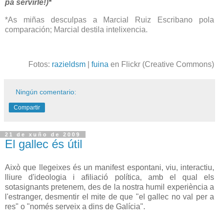
pa servirle!)*
*As miñas desculpas a Marcial Ruiz Escribano pola
comparación; Marcial destila intelixencia.
Fotos:
razieldsm
|
fuina
en Flickr (Creative Commons)
Ningún comentario:
Compartir
21 de xuño de 2009
El gallec és útil
Això que llegeixes és un manifest espontani, viu, interactiu,
lliure d'ideologia i afiliació política, amb el qual els
sotasignants pretenem, des de la nostra humil experiència a
l'estranger, desmentir el mite de que "el gallec no val per a
res" o "només serveix a dins de Galícia".