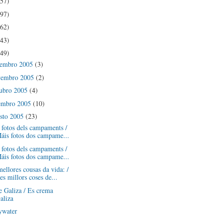
(57)
(97)
(62)
(43)
(49)
cembro 2005
(3)
vembro 2005
(2)
ubro 2005
(4)
embro 2005
(10)
sto 2005
(23)
fotos dels campaments /
áis fotos dos campame...
fotos dels campaments /
áis fotos dos campame...
ellores cousas da vida: /
es millors coses de...
 Galiza / Es crema
aliza
ywater