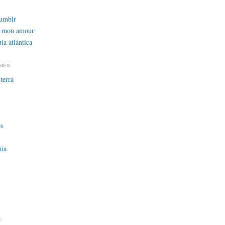
tumblr
 mon amour
ia atlántica
EMES
terra
s
ia
a