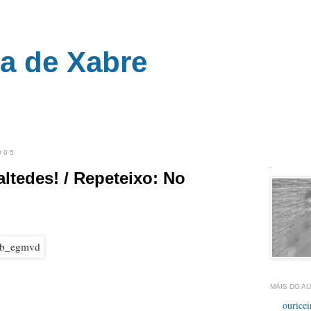
ra de Xabre
__
005
.
altedes! / Repeteixo: No
MÁIS DO AU
ouricei