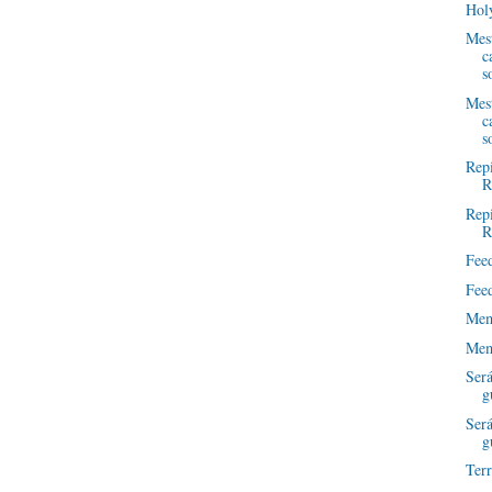
Hol
Mest
c
s
Mest
c
s
Repi
R
Repi
R
Fee
Fee
Mem
Mem
Será
g
Será
g
Terr