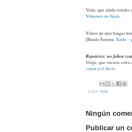
Veña, que aínda estades
Vémonos no Incio
.
Vimos de moi longas terr
[Banda Sonora:
Xarín – 
Repeteixo: no falteu (ca
Vinga, que encara esteu
veiem a O Incio
.
Labels:
festa
Ningún comen
Publicar un 