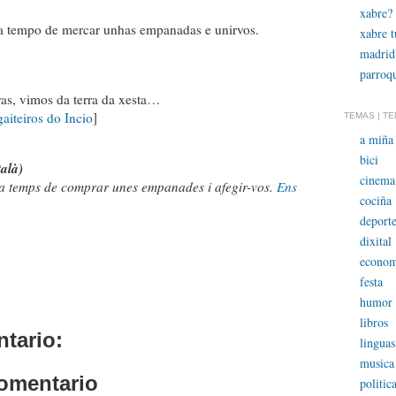
xabre?
 a tempo de mercar unhas empanadas e unirvos.
xabre 
madrid
parroqu
as, vimos da terra da xesta…
gaiteiros do Incio
]
TEMAS | T
a miña 
bici
talà)
cinema
 a temps de comprar unes empanades i afegir-vos.
Ens
cociña
deporte
dixital
econom
festa
humor
libros
tario:
linguas
musica
comentario
politic