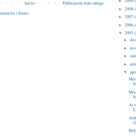
2009
►
Inicio
Publicación máis antiga
2008
►
mentarios (Atom)
2007
►
2006
►
2005
▼
de
►
no
►
out
►
set
►
ago
▼
Més 
M
Més 
M
As m
L
Arde
G
Hol