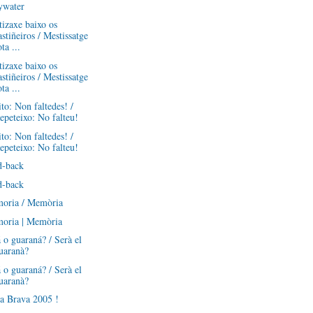
ywater
izaxe baixo os
astiñeiros / Mestissatge
ota ...
izaxe baixo os
astiñeiros / Mestissatge
ota ...
to: Non faltedes! /
epeteixo: No falteu!
to: Non faltedes! /
epeteixo: No falteu!
d-back
d-back
oria / Memòria
oria | Memòria
 o guaraná? / Serà el
uaranà?
 o guaraná? / Serà el
uaranà?
a Brava 2005 !