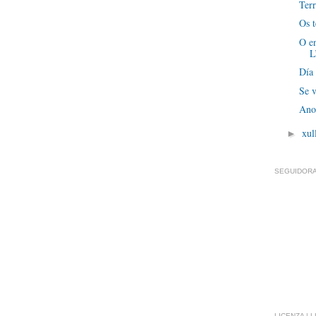
Terr
Os t
O en
L
Día 
Se 
Ano
xul
►
SEGUIDORA
LICENZA | 