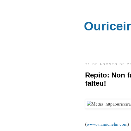
Ouricei
21 DE AGOSTO DE 2
Repito: Non f
falteu!
(
www.viamichelin.com
)