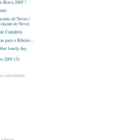
a Brava 2005 !
enis
canto de Neves /
’encant de Neves
de Cantabria
vas para o Ribeiro…
ther lonely day
lo 2005
(7)
S | SEGUIDORS
LLICÈNCIA