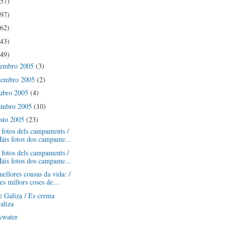
(57)
(97)
(62)
(43)
(49)
cembro 2005
(3)
vembro 2005
(2)
ubro 2005
(4)
embro 2005
(10)
sto 2005
(23)
fotos dels campaments /
áis fotos dos campame...
fotos dels campaments /
áis fotos dos campame...
ellores cousas da vida: /
es millors coses de...
 Galiza / Es crema
aliza
ywater