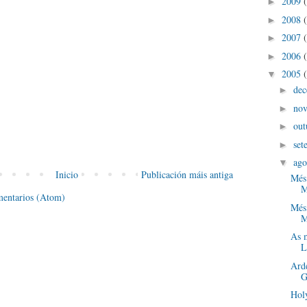
2009
►
2008
►
2007
►
2006
►
2005
▼
de
►
no
►
out
►
set
►
ago
▼
Inicio
Publicación máis antiga
Més 
M
mentarios (Atom)
Més 
M
As m
L
Arde
G
Hol