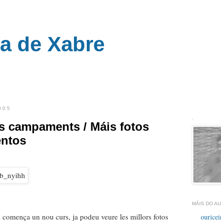
ra de Xabre
__
005
.
ls campaments / Máis fotos
ntos
MÁIS DO AU
i comença un nou curs, ja podeu veure les millors fotos
ouricei