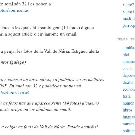
 total són 32 i es troben a
xabre?
tos/aouriceira/
.
xabre 
madrid
parroqu
 fotos a les quals hi apareix gent (14 fotos) digueu-
i a aquest article o enviant-me un email.
TEMAS | T
a miña 
penjar les fotos de la Vall de Núria. Estigueu alerta!
bici
cinema
ntos (galego)
cociña
deporte
o e comeza un novo curso, xa podedes ver as mellores
dixital
005. En total son 32 e podédelas atopar en
econom
tos/aouriceira/
.
festa
r as fotos nas que aparece xente (14 fotos) dicídemo
humor
neste artigo ou enviándome un email.
libros
linguas
musica
 colgar as fotos de Vall de Núria. Estade atent@s!
politic