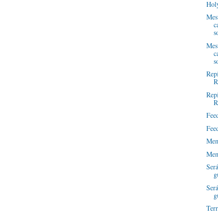
Hol
Mest
c
s
Mest
c
s
Repi
R
Repi
R
Fee
Fee
Mem
Mem
Será
g
Será
g
Terr