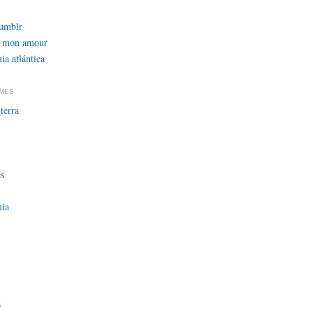
tumblr
 mon amour
ia atlántica
EMES
terra
s
ia
a