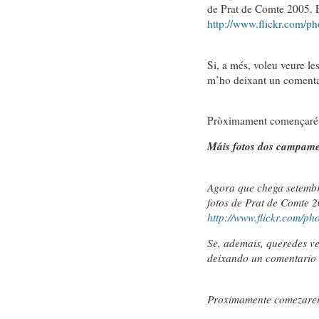
de Prat de Comte 2005. En
http://www.flickr.com/pho
Si, a més, voleu veure les
m’ho deixant un comentar
Pròximament començaré a 
Máis fotos dos campame
Agora que chega setembr
fotos de Prat de Comte 2
http://www.flickr.com/pho
Se, ademais, queredes ve
deixando un comentario 
Proximamente comezarei a