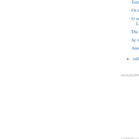
Terr
Os t
O en
L
Día 
Se 
Ano
xul
►
SEGUIDORA
LICENZA | 