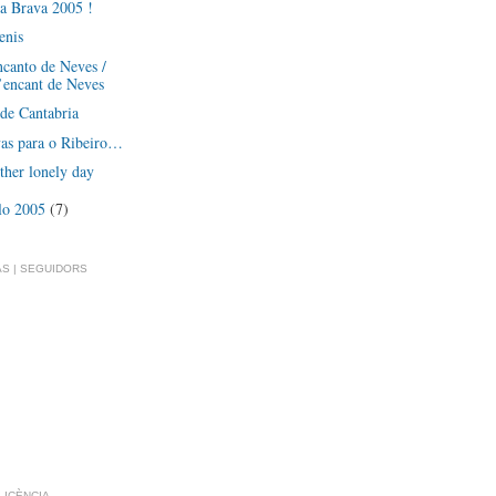
a Brava 2005 !
enis
canto de Neves /
’encant de Neves
de Cantabria
vas para o Ribeiro…
ther lonely day
lo 2005
(7)
S | SEGUIDORS
LLICÈNCIA