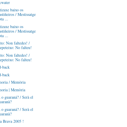
ywater
izaxe baixo os
astiñeiros / Mestissatge
ota ...
izaxe baixo os
astiñeiros / Mestissatge
ota ...
to: Non faltedes! /
epeteixo: No falteu!
to: Non faltedes! /
epeteixo: No falteu!
d-back
d-back
oria / Memòria
oria | Memòria
 o guaraná? / Serà el
uaranà?
 o guaraná? / Serà el
uaranà?
a Brava 2005 !