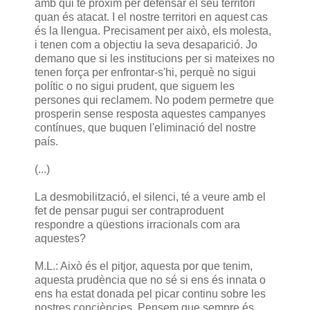
amb qui té pròxim per defensar el seu territori
quan és atacat. I el nostre territori en aquest cas
és la llengua. Precisament per això, els molesta,
i tenen com a objectiu la seva desaparició. Jo
demano que si les institucions per si mateixes no
tenen força per enfrontar-s'hi, perquè no sigui
polític o no sigui prudent, que siguem les
persones qui reclamem. No podem permetre que
prosperin sense resposta aquestes campanyes
contínues, que buquen l'eliminació del nostre
país.
(...)
La desmobilització, el silenci, té a veure amb el
fet de pensar pugui ser contraproduent
respondre a qüestions irracionals com ara
aquestes?
M.L.: Això és el pitjor, aquesta por que tenim,
aquesta prudència que no sé si ens és innata o
ens ha estat donada pel picar continu sobre les
nostres conciències. Pensem que sempre és