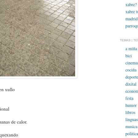
xabre?
xabre 
madrid
parroqu
TEMAS | T
a miña 
bici
cinema
cociña
deporte
dixital
en xullo
econom
festa
humor
ional
libros
linguas
anas de calor.
musica
politic
oquexando