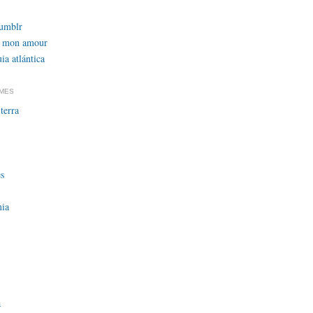
tumblr
 mon amour
ia atlántica
EMES
terra
s
ia
a