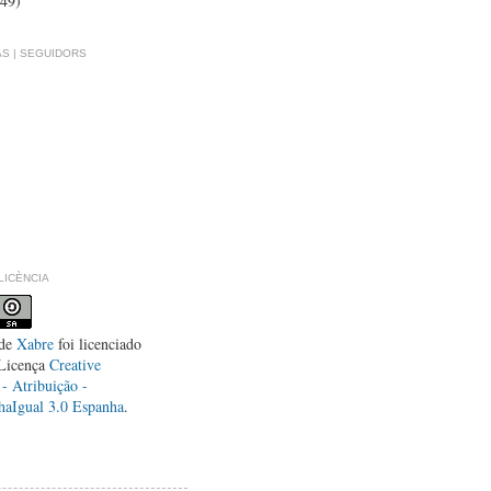
(49)
S | SEGUIDORS
LLICÈNCIA
de
Xabre
foi licenciado
Licença
Creative
 Atribuição -
haIgual 3.0 Espanha
.