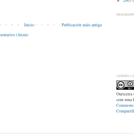
2005
►
SEGUIDORA
Inicio
Publicación máis antiga
mentarios (Atom)
LICENZA | 
Ouriceira
com uma 
Commons -
Compartil