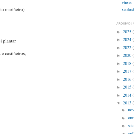
viaxes
io mariñeiro)
xeolox
ARQUIVO | 
2025
►
2024
►
i plantar
2022
►
 e castiñeiros,
2020
►
2018
►
2017
►
2016
►
2015
►
2014
►
2013
▼
no
►
out
►
set
►
xul
▼