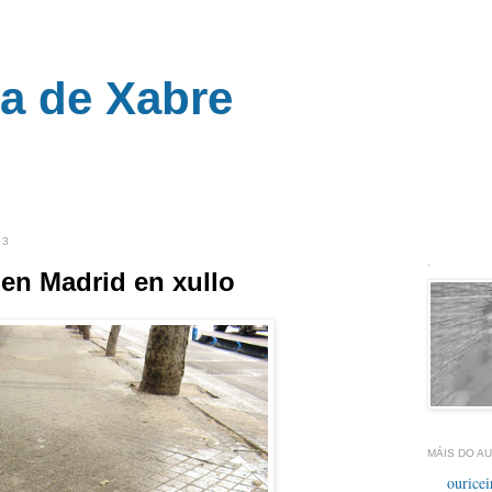
ra de Xabre
__
13
.
en Madrid en xullo
MÁIS DO AU
ouricei