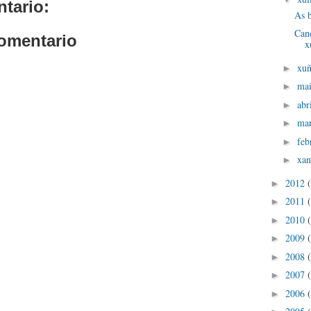
tario:
As b
Can
comentario
x
xu
►
ma
►
abr
►
ma
►
feb
►
xan
►
2012
►
2011
►
2010
►
2009
►
2008
►
2007
►
2006
►