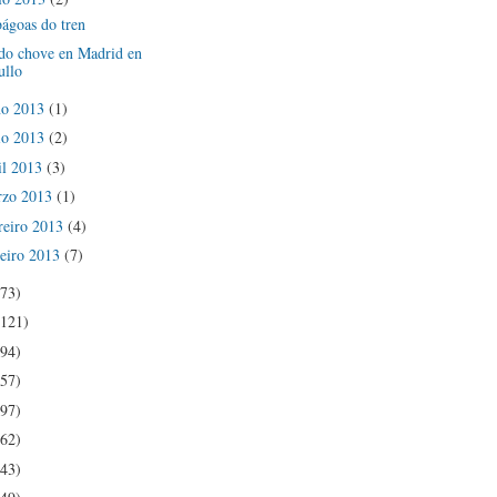
ágoas do tren
do chove en Madrid en
ullo
ño 2013
(1)
io 2013
(2)
il 2013
(3)
rzo 2013
(1)
reiro 2013
(4)
eiro 2013
(7)
(73)
(121)
(94)
(57)
(97)
(62)
(43)