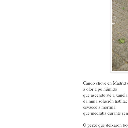
Cando chove en Madrid 
a olor a po húmido
que ascende até a xanela
da miña solución habitac
esvaece a morriña
que medraba durante sem
O peixe que deixaron b