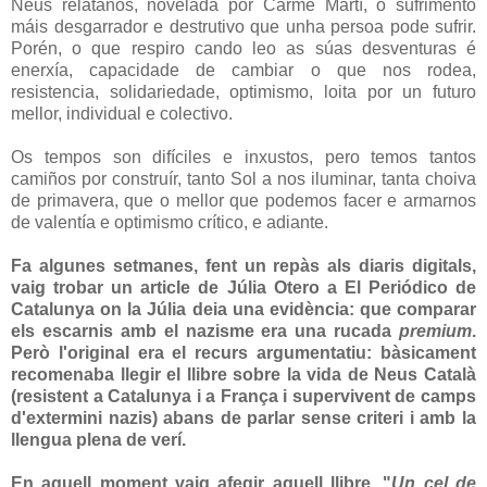
Neus relátanos, novelada por Carme Martí, o sufrimento
máis desgarrador e destrutivo que unha persoa pode sufrir.
Porén, o que respiro cando leo as súas desventuras é
enerxía, capacidade de cambiar o que nos rodea,
resistencia, solidariedade, optimismo, loita por un futuro
mellor, individual e colectivo.
Os tempos son difíciles e inxustos, pero temos tantos
camiños por construír, tanto Sol a nos iluminar, tanta choiva
de primavera, que o mellor que podemos facer e armarnos
de valentía e optimismo crítico, e adiante.
Fa algunes setmanes, fent un repàs als diaris digitals,
vaig trobar un article de Júlia Otero a El Periódico de
Catalunya on la Júlia deia una evidència: que comparar
els escarnis amb el nazisme era una rucada
premium
.
Però l'original era el recurs argumentatiu: bàsicament
recomenaba llegir el llibre sobre la vida de Neus Català
(resistent a Catalunya i a França i supervivent de camps
d'extermini nazis) abans de parlar sense criteri i amb la
llengua plena de verí.
En aquell moment vaig afegir aquell llibre, "
Un cel de