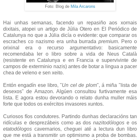
Foto: Blog de
Mila Arcarons
Hai unhas semanas, facendo un repasiño aos xornais
dixitais, atopei un artigo de Júlia Otero en El Periódico de
Catalunya no que a Júlia dicía o evidente: que comparar os
escraches co nazismo era unha burrada
premium
. Pero o
orixinal era o recurso argumentativo: basicamente
recomendaba ler o libro sobre a vida de Neus Català
(resistente en Catalunya e en Francia e supervivinte de
campos de exterminio nazis) antes de botar a lingua a pacer
chea de veleno e sen xeito.
Entón engadín ese libro, "
Un cel de plom
", á miña "lista de
desexos" de Amazon. Algúen consultou furtivamente esa
lista. E agora estou devorando o relato dunha muller máis
forte que todos os exércitos invasores xuntos.
Curiosos fíos condutores. Partindo dunhas declaracións tan
ridículas e desprezábeis como as dos
nazitodólogos
e os
etatodólogos
cavernarios, cheguei até a lectura dun libro
que me está a transmitir un optimismo a proba de bombas.