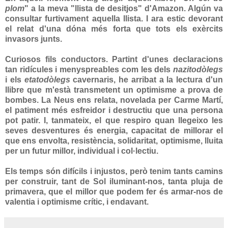
plom
" a la meva "llista de desitjos" d'Amazon. Algún va
consultar furtivament aquella llista. I ara estic devorant
el relat d'una dóna més forta que tots els exèrcits
invasors junts.
Curiosos fils conductors. Partint d'unes declaracions
tan ridícules i menyspreables com les dels
nazitodòlegs
i els
etatodòlegs
cavernaris, he arribat a la lectura d'un
llibre que m'està transmetent un optimisme a prova de
bombes. La Neus ens relata, novelada per Carme Martí,
el patiment més esfreidor i destructiu que una persona
pot patir. I, tanmateix, el que respiro quan llegeixo les
seves desventures és energia, capacitat de millorar el
que ens envolta, resistència, solidaritat, optimisme, lluita
per un futur millor, individual i col·lectiu.
Els temps són difícils i injustos, però tenim tants camins
per construir, tant de Sol iluminant-nos, tanta pluja de
primavera, que el millor que podem fer és armar-nos de
valentia i optimisme crític, i endavant.