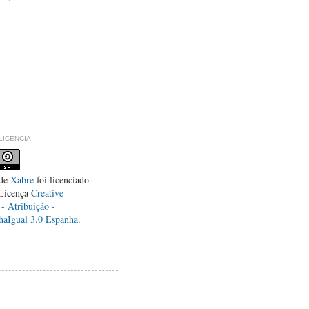
LLICÈNCIA
de
Xabre
foi licenciado
Licença
Creative
 Atribuição -
haIgual 3.0 Espanha
.