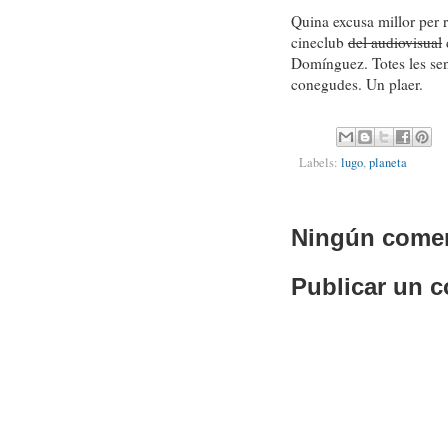
Quina excusa millor per r
cineclub
del audiovisual
Domínguez. Totes les sen
conegudes. Un plaer.
Labels:
lugo
,
planeta
Ningún comen
Publicar un 