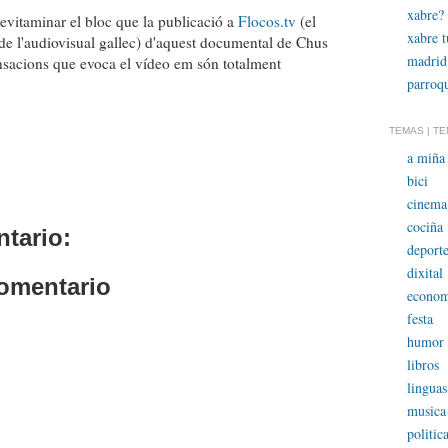
xabre?
evitaminar el bloc que la publicació a
Flocos.tv
(el
xabre 
de l'audiovisual gallec) d'aquest documental de Chus
madrid
sacions que evoca el vídeo em són totalment
parroqu
TEMAS | T
a miña 
bici
cinema
cociña
tario:
deporte
dixital
comentario
econom
festa
humor
libros
linguas
musica
politic