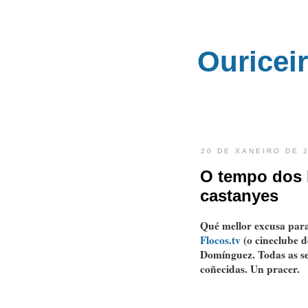
Ouricei
20 DE XANEIRO DE 
O tempo dos b
castanyes
Qué mellor excusa para
Flocos.tv
(o cineclube d
Domínguez. Todas as se
coñecidas. Un pracer.