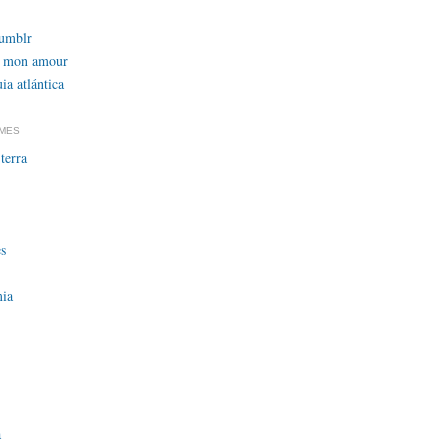
tumblr
 mon amour
ia atlántica
EMES
terra
s
ia
a