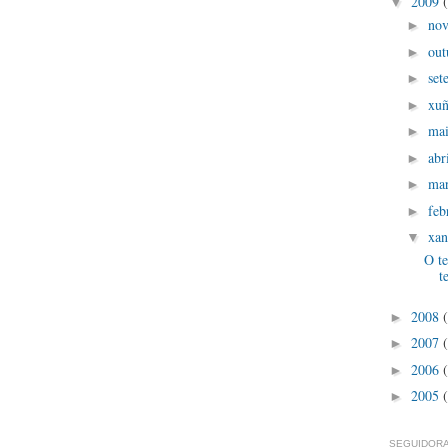
2009
▼
no
►
out
►
set
►
xu
►
ma
►
abr
►
ma
►
feb
►
xan
▼
O te
t
2008
►
2007
►
2006
►
2005
►
SEGUIDORA