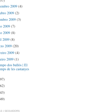
(57)
vembro 2009
(4)
ubro 2009
(2)
embro 2009
(3)
ño 2009
(7)
io 2009
(8)
il 2009
(8)
rzo 2009
(20)
reiro 2009
(4)
eiro 2009
(1)
mpo dos bullós | El
emps de les castanyes
(97)
(62)
(43)
(49)
S | SEGUIDORS